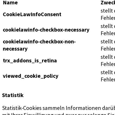
Name
Zwec
stell
CookieLawInfoConsent
Fehle
stell
cookielawinfo-checkbox-necessary
Fehle
cookielawinfo-checkbox-non-
stell
necessary
Fehle
stell
trx_addons_is_retina
Fehle
stell
viewed_cookie_policy
Fehle
Statistik
Statistik-Cookies sammeln Informationen darübe